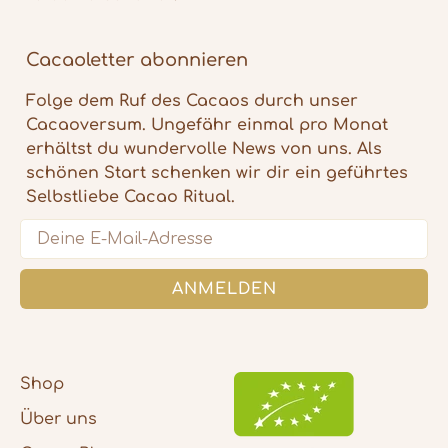
Cacaoletter abonnieren
Folge dem Ruf des Cacaos durch unser
Cacaoversum. Ungefähr einmal pro Monat
erhältst du wundervolle News von uns. Als
schönen Start schenken wir dir ein geführtes
Selbstliebe Cacao Ritual.
Email
ANMELDEN
5
Rating
1.108
Bewertungen
Vanessa
Verifizierter Kunde
Shop
Ich liebe Cacaoloves me sehr, schon als es
noch nur zwei Sorten zeremoniellen Cacao
Über uns
zu kaufen gab. Das Sortiment ist ein