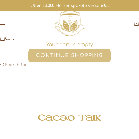
Skip to content
Über 83.000 Herzenspakete versendet
Cacaoloves.me
C
Menu
Cart
Your cart is empty
CONTINUE SHOPPING
Search for...
Cacao Talk