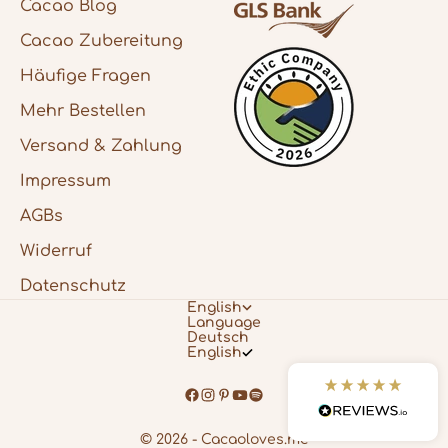
schöner Blumenstrauß ausgewählter
Cacao Blog
Produkte, die den Genuss des Cacaos
ergänzen :) Ich liebe vor allem auch die
Cacao Zubereitung
Verpackung des Cacaos und die
Orakelkarten.
Häufige Fragen
7.8.2026
Mehr Bestellen
Versand & Zahlung
Gabriele
Impressum
Verifizierter Kunde
Leni und Felix sind voll die Lieben. Ihnen
AGBs
geht es echt nicht nur ums Verkaufen,
sondern um jeden einzelnen Kunden.
Widerruf
Liebevoll wird man betreut und umsorgt
und alle Fragen werden beantwortet. Ich
Datenschutz
freue mich schon sehr auf die nächste
English
Kakaozeremonie
Language
7.8.2026
Deutsch
English
Carmen
Verifizierter Kunde
© 2026 - Cacaoloves.me
Der Cacao ist sehr gutes Produkt und