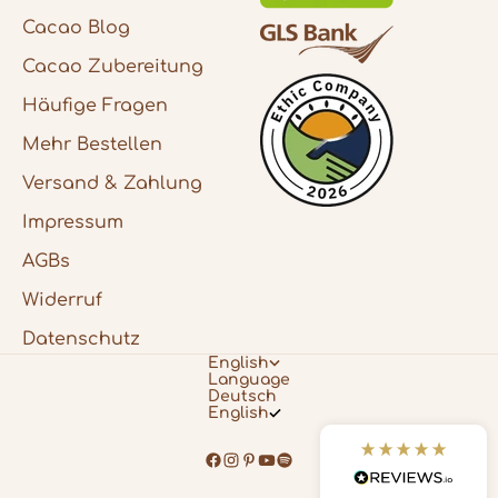
zu kaufen gab. Das Sortiment ist ein
schöner Blumenstrauß ausgewählter
Cacao Blog
Produkte, die den Genuss des Cacaos
ergänzen :) Ich liebe vor allem auch die
Cacao Zubereitung
Verpackung des Cacaos und die
Orakelkarten.
Häufige Fragen
7.8.2026
Mehr Bestellen
Versand & Zahlung
Gabriele
Impressum
Verifizierter Kunde
Leni und Felix sind voll die Lieben. Ihnen
AGBs
geht es echt nicht nur ums Verkaufen,
sondern um jeden einzelnen Kunden.
Widerruf
Liebevoll wird man betreut und umsorgt
und alle Fragen werden beantwortet. Ich
Datenschutz
freue mich schon sehr auf die nächste
English
Kakaozeremonie
Language
7.8.2026
Deutsch
English
Carmen
Verifizierter Kunde