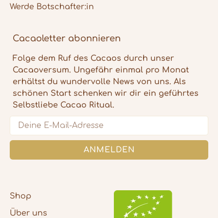
Werde Botschafter:in
Cacaoletter abonnieren
Folge dem Ruf des Cacaos durch unser
Cacaoversum. Ungefähr einmal pro Monat
erhältst du wundervolle News von uns. Als
schönen Start schenken wir dir ein geführtes
Selbstliebe Cacao Ritual.
Email
ANMELDEN
5
Rating
1.108
Bewertungen
Vanessa
Verifizierter Kunde
Shop
Ich liebe Cacaoloves me sehr, schon als es
noch nur zwei Sorten zeremoniellen Cacao
Über uns