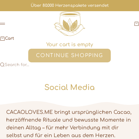
Skip to content
Über 80.000 Herzenspakete versendet
Cacaoloves.me
C
Menu
Cart
Your cart is empty
CONTINUE SHOPPING
Search for...
Social Media
CACAOLOVES.ME bringt ursprünglichen Cacao,
herzöffnende Rituale und bewusste Momente in
deinen Alltag – für mehr Verbindung mit dir
selbst und für ein Leben aus dem Herzen.