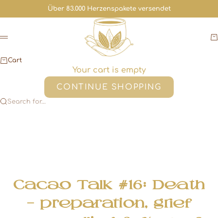
Skip to content
Über 83.000 Herzenspakete versendet
Cacaoloves.me
C
Menu
Cart
Your cart is empty
CONTINUE SHOPPING
Search for...
Cacao Talk #16: Death
- preparation, grief