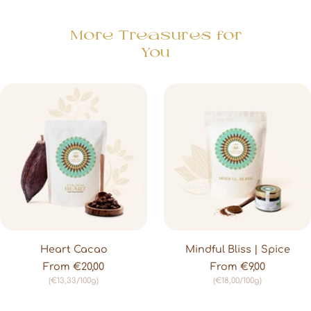
More Treasures for
You
Heart Cacao
Mindful Bliss | Spice
Sale price
Sale price
From €20,00
From €9,00
(€13,33/100g)
(€18,00/100g)