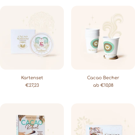
Kartenset
Cacao Becher
Angebot
Angebot
€27,23
ab €10,08