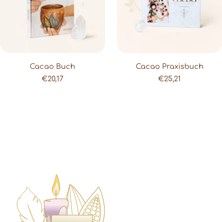
Cacao Buch
Cacao Praxisbuch
Angebot
Angebot
€20,17
€25,21