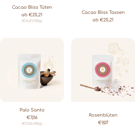
Cacao Bliss Tüten
Cacao Bliss Tassen
Angebot
ab €25,21
Angebot
ab €25,21
(€16,81/100g)
Palo Santo
Rosenblüten
Angebot
€7,06
Angebot
€9,07
(€17,65/100g)