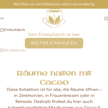
Zum Inhalt springen
Bei Hitze nur mit
Kühltasche
sofort versandfertig
Cacaoloves.me
E
Menü
Einkaufskorb
Dein Einkaufskorb ist leer
WEITER EINKAUFEN
Gib etwas ein...
Räume halten mit
Cacao
Diese Kollektion ist für alle, die Räume öffnen –
in Zeremonien, in Frauenkreisen oder in
Retreats. Deshalb findest du hier auch
zubereitungsfertige Mischungen aus Cacao &