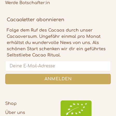
Werde Botschafter:in
Cacaoletter abonnieren
Folge dem Ruf des Cacaos durch unser
Cacaoversum. Ungefähr einmal pro Monat
erhältst du wundervolle News von uns. Als
schönen Start schenken wir dir ein geführtes
Selbstliebe Cacao Ritual.
5
Rating
1.106
Bewertungen
Email
Carmen
ANMELDEN
Verifizierter Kunde
Der Cacao ist sehr gutes Produkt und
schmeckt sehr angenehm und hinterlässt
bei mir ein tiefes inneres weites Herzgefühl.
Ich trinke oft vor meinem Yogaunterricht
eine Tasse davon.
Shop
1.8.2026
Über uns