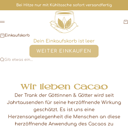
Zum Inhalt springen
Bei Hitze nur mit
Kühltasche
sofort versandfertig
Cacaoloves.me
E
Menü
Einkaufskorb
Dein Einkaufskorb ist leer
WEITER EINKAUFEN
Gib etwas ein...
Wir lieben Cacao
Der Trank der Göttinnen & Götter wird seit
Jahrtausenden für seine herzöffnende Wirkung
geschätzt. Es ist uns eine
Herzensangelegenheit die Menschen an diese
herzöffnende Anwendung des Cacaos zu